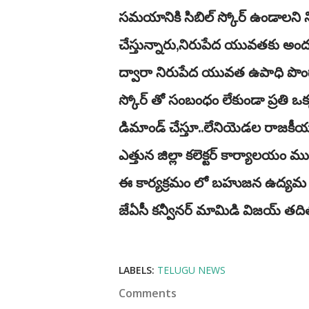
సమయానికి సిబిల్ స్కోర్ ఉండాలని న
చేస్తున్నారు,నిరుపేద యువతకు అంద
ద్వారా నిరుపేద యువత ఉపాధి పొందాలనే
స్కోర్ తో సంబంధం లేకుండా ప్రతి ఒ
డిమాండ్ చేస్తూ..లేనియెడల రాజకీయ
ఎత్తున జిల్లా కలెక్టర్ కార్యాలయం 
ఈ కార్యక్రమం లో బహుజన ఉద్యమ
జేఏసీ కన్వీనర్ మామిడి విజయ్ తదిత
LABELS:
TELUGU NEWS
Comments