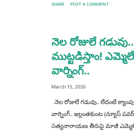
SHARE
POST A COMMENT
తిప్పాపూర్ గ్రామ శివార్లలో సదరు పాఠశ
అతివేగంతో పొలాల్లోకి దూసుకెళ్లి
సందర్భంగా మంద అనిల్ కుమార్ మాట
నెల రోజులే గడువు..
కీలక విమర్శలు చేశారు సదరు బస్సు
ముట్టడిస్తాం! ఎమ్మె
వాహనాన్ని నడుపుతూ విద్యార్థుల ప్
వార్నింగ్..
పాఠశాల యాజమాన్యం మరియు అధికారుల
వల్లే నేడు ఈ ప్రమాదం జరిగిందని ఆ
March 15, 2026
(ఫెన్సింగ్) లేకపోవడం, తరగతి గదులు
నెల రోజులే గడువు.. లేదంటే క్యాంపు 
ఇబ్బందులు పడుతున్నా...
వార్నింగ్.. ఇల్లంతకుంట (న్యూస్ పవర్
సత్యనారాయణ తీరుపై మాజీ ఎమ్మెల్