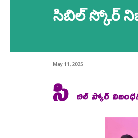
సిబిల్ స్కోర్
May 11, 2025
సి
బిల్ స్కోర్ నిబం