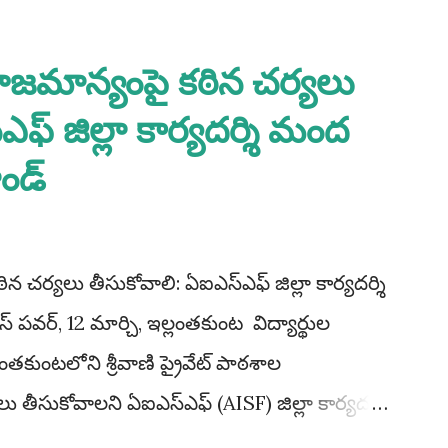
ాజమాన్యంపై కఠిన చర్యలు
ఫ్ జిల్లా కార్యదర్శి మంద
ండ్
 చర్యలు తీసుకోవాలి: ఏఐఎస్ఎఫ్ జిల్లా కార్యదర్శి
 పవర్, 12 మార్చి, ఇల్లంతకుంట విద్యార్థుల
తకుంటలోని శ్రీవాణి ప్రైవేట్ పాఠశాల
తీసుకోవాలని ఏఐఎస్ఎఫ్ (AISF) జిల్లా కార్యదర్శి
రు. గురువారం మండలంలోని వెంకటపూర్,