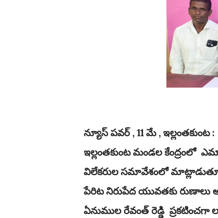
న్యూస్ పవర్ , 11 మే , ఇల్లంతకుంట :
ఇల్లంతకుంట మండల కేంద్రంలో ఎమ్మార్పీ
విలేకరుల సమావేశంలో మాట్లాడుతూ 
పేరిట నిరుపేద యువతకు రుణాలు అ
ఏనుముల రేవంత్ రెడ్డి ప్రకటించగా ల