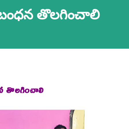
 నిబంధన తొలగించాలి
ధన తొలగించాలి