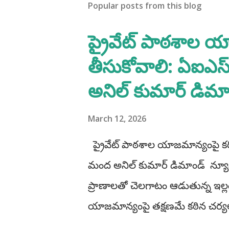
Popular posts from this blog
ప్రైవేట్ పాఠశాల య
తీసుకోవాలి: ఏఐఎస్ఎ
అనిల్ కుమార్ డిమా
March 12, 2026
ప్రైవేట్ పాఠశాల యాజమాన్యంపై కఠిన
మంద అనిల్ కుమార్ డిమాండ్ ​ న్యూస్
ప్రాణాలతో చెలగాటం ఆడుతున్న ఇల్లం
యాజమాన్యంపై తక్షణమే కఠిన చర్యలు 
మంద అనిల్ కుమార్ డిమాండ్ చేశా