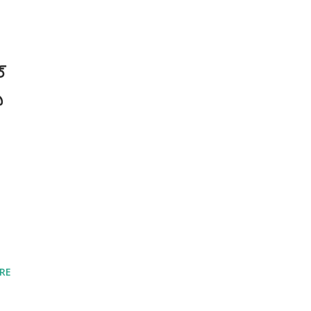
్
ి
RE