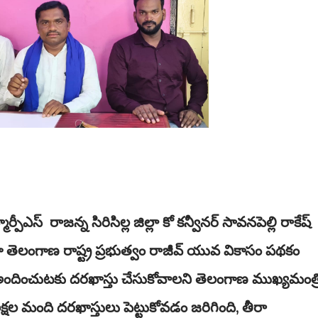
ఎస్ రాజన్న సిరిసిల్ల జిల్లా కో కన్వీనర్ సావనపెల్లి రాకేష్
తెలంగాణ రాష్ట్ర ప్రభుత్వం రాజీవ్ యువ వికాసం పథకం
ందించుటకు దరఖాస్తు చేసుకోవాలని తెలంగాణ ముఖ్యమంత్
క్షల మంది దరఖాస్తులు పెట్టుకోవడం జరిగింది, తీరా