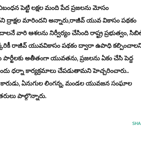
ిబంధన పెట్టి లక్షల మంది పేద ప్రజలను మోసం
ని ద్రాక్షల మారిందని అన్నారు,రాజీవ్ యువ వికాసం పథకం
 వారి ఆశలను నిర్వీర్యం చేసింది రాష్ట్ర ప్రభుత్వం, సిబిల
క్కరికీ రాజీవ్ యువవికాసం పథకం ద్వారా ఉపాధి కల్పించాలన
 పార్టీలకు అతీతంగా యువతను, ప్రజలను ఏకం చేసి పెద్ద
ముందు ధర్నా కార్యక్రమాలు చేపడుతామని హెచ్చరించారు..
 కారుడు, ఏనుగుల లింగన్న, మండల యువజన సంఘాల
రులు పాల్గొన్నారు.
SHA