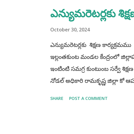
s
ఎన్యుమరెటర్లకు శిక్
t
s
October 30, 2024
ఎన్యుమరెటర్లకు శిక్షణ కార్యక్రమము
ఇల్లంతకుంట మండల కేంద్రంలో జిల్ల
ఇంటింటి సమగ్ర కుంటుంబ సర్వే శిక
నోడల్ అధికారి రామకృష్ణ జిల్లా కో ఆప
ఇంటినీ సందర్శించి వివరాలు జాగ్రత్
SHARE
POST A COMMENT
తహశీల్దార్ ఫరూఖ్ ఎం పి డి ఓ శశికళ ఎం 
జగన్మోహన్ సదానందం రాజు.అనిల్క
పాల్గొన్నారు.