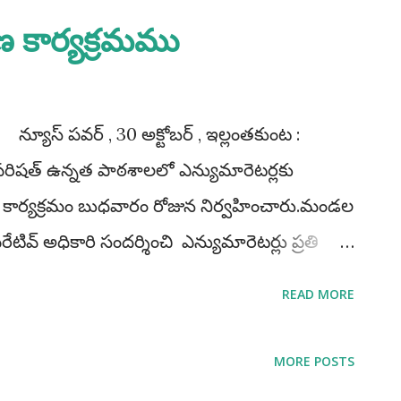
షణ కార్యక్రమము
 న్యూస్ పవర్ , 30 అక్టోబర్ , ఇల్లంతకుంట :
ాపరిషత్ ఉన్నత పాఠశాలలో ఎన్యుమారెటర్లకు
్షణ కార్యక్రమం బుధవారం రోజున నిర్వహించారు.మండల
రేటివ్ అధికారి సందర్శించి ఎన్యుమారెటర్లు ప్రతి
తగా నమోదు చేయాలని పేర్కొన్నారు. ఈకార్యక్రంలో
READ MORE
ఈ ఓ శ్రీనివాస్ గౌడ్ మాస్టర్ ట్రైనర్స్ సందీప్ రెడ్డి
ుమార్.మరియు సూపర్వైజర్ లు ఎన్యుమారెటరులు
MORE POSTS